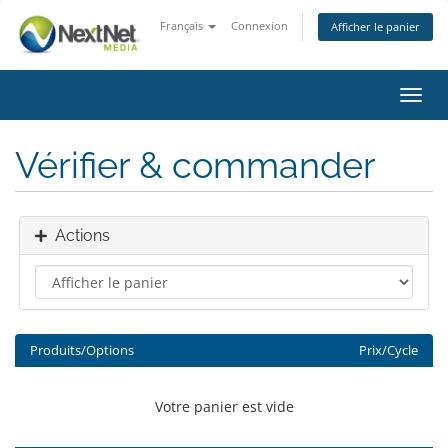
Français
Connexion
Afficher le panier
Bascu
la
navig
Vérifier & commander
Actions
Produits/Options
Prix/Cycle
Votre panier est vide