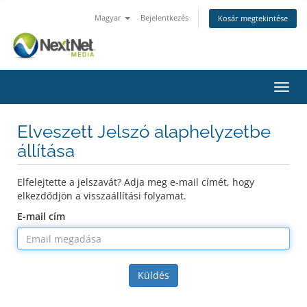
Magyar
Bejelentkezés
Kosár megtekintése
Váltá
a
navig
Elveszett Jelszó alaphelyzetbe
állítása
Elfelejtette a jelszavát? Adja meg e-mail címét, hogy
elkezdődjön a visszaállítási folyamat.
E-mail cím
Küldés