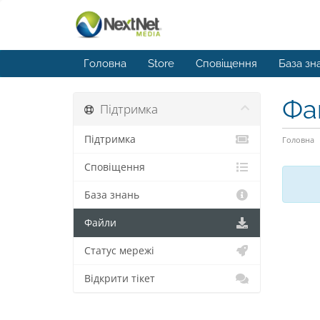
Головна
Store
Сповіщення
База зн
Фа
Підтримка
Підтримка
Головна
Сповіщення
База знань
Файли
Статус мережі
Відкрити тікет