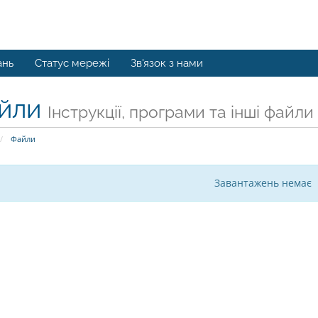
ань
Статус мережі
Зв'язок з нами
йли
Інструкції, програми та інші файли
Файли
Завантажень немає