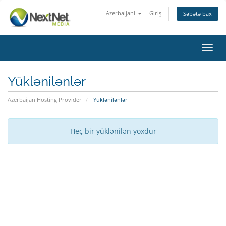
Azerbaijani
Giriş
Səbətə bax
Naviq
keçid
Yüklənilənlər
Azerbaijan Hosting Provider
Yüklənilənlər
Heç bir yüklənilən yoxdur