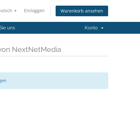
eutsch
Einloggen
Warenkorb ansehen
Sie uns
Konto
 von NextNetMedia
gen